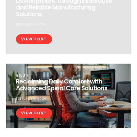
Development Through Innovative
and Reliable Manufacturing
Solutions
FEBRUARY 4, 2026
VIEW POST
HEALTH
Reclaiming Daily Comfort with
Advanced Spinal Care Solutions
FEBRUARY 11, 2026
VIEW POST